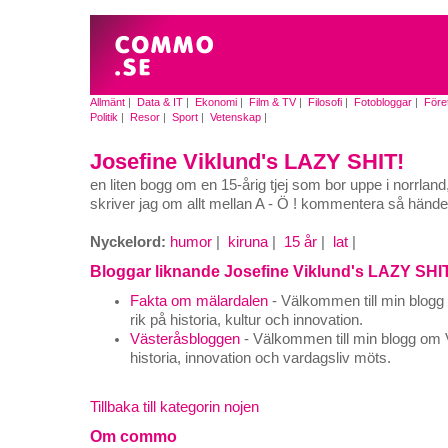
Allmänt
|
Data & IT
|
Ekonomi
|
Film & TV
|
Filosofi
|
Fotobloggar
|
Före
Politik
|
Resor
|
Sport
|
Vetenskap
|
Josefine Viklund's LAZY SHIT!
en liten bogg om en 15-årig tjej som bor uppe i norrlan
skriver jag om allt mellan A - Ö ! kommentera så händer
Nyckelord:
humor
|
kiruna
|
15 år
|
lat
|
Bloggar liknande Josefine Viklund's LAZY SHI
Fakta om mälardalen
- Välkommen till min blogg
rik på historia, kultur och innovation.
Västeråsbloggen
- Välkommen till min blogg om 
historia, innovation och vardagsliv möts.
Tillbaka till kategorin nojen
Om commo