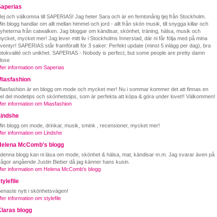
Saperias
ej och välkomna till SAPERIAS! Jag heter Sara och är en femtonårig tjej från Stockholm.
in blogg handlar om allt mellan himmel och jord - allt från skön musik, till snygga killar och
yheterna från catwalken. Jag bloggar om kändisar, skönhet, träning, hälsa, musik och
ycket, mycket mer! Jag lever mitt liv i Stockholms Innerstad, där ni får följa med på mina
ventyr! SAPERIAS står framförallt för 3 saker: Perfekt update (minst 5 inlägg per dag), bra
otokvalité och unikhet. SAPERIAS - Nobody is perfect, but some people are pretty damn
lose
er information om Saperias
Miasfashion
iasfashion är en blogg om mode och mycket mer! Nu i sommar kommer det att finnas en
el del modetips och skönhetstips, som är perfekta att köpa & göra under lovet!! Välkommen!
er information om Miasfashion
Lindshe
in blogg om mode, drinkar, musik, smink , recensioner, mycket mer!
er information om Lindshe
Helena McComb's blogg
 denna blogg kan ni läsa om mode, skönhet & hälsa, mat, kändisar m.m. Jag svarar även på
rågor angående Justin Bieber då jag känner hans kusin.
er information om Helena McComb's blogg
tylefile
enaste nytt i skönhetsvägen!
er information om stylefile
laras blogg