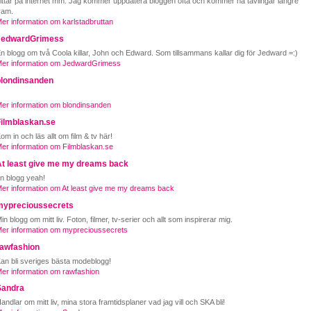
ittar på internet mm. Jag kommer uppdatera bloggen ofta och kommer ha tävlingar längre
ram.
er information om karlstadbruttan
JedwardGrimess
n blogg om två Coola killar, John och Edward. Som tillsammans kallar dig för Jedward =:)
er information om JedwardGrimess
blondinsanden
er information om blondinsanden
Filmblaskan.se
om in och läs allt om film & tv här!
er information om Filmblaskan.se
At least give me my dreams back
n blogg yeah!
er information om At least give me my dreams back
myprecioussecrets
in blogg om mitt liv. Foton, filmer, tv-serier och allt som inspirerar mig.
er information om myprecioussecrets
rawfashion
an bli sveriges bästa modeblogg!
er information om rawfashion
Sandra
andlar om mitt liv, mina stora framtidsplaner vad jag vill och SKA bli!