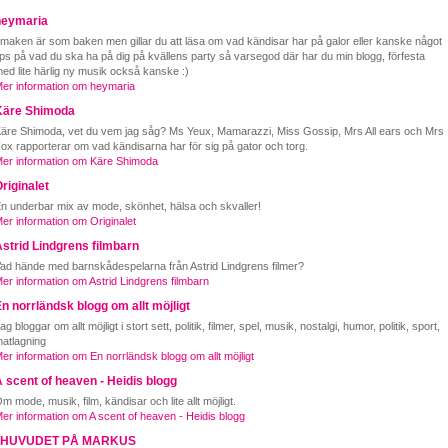
heymaria
maken är som baken men gillar du att läsa om vad kändisar har på galor eller kanske något
ips på vad du ska ha på dig på kvällens party så varsegod där har du min blogg, förfesta
ed lite härlig ny musik också kanske :)
er information om heymaria
Käre Shimoda
äre Shimoda, vet du vem jag såg? Ms Yeux, Mamarazzi, Miss Gossip, Mrs All ears och Mrs
ox rapporterar om vad kändisarna har för sig på gator och torg.
er information om Käre Shimoda
riginalet
n underbar mix av mode, skönhet, hälsa och skvaller!
er information om Originalet
strid Lindgrens filmbarn
ad hände med barnskådespelarna från Astrid Lindgrens filmer?
er information om Astrid Lindgrens filmbarn
n norrländsk blogg om allt möjligt
ag bloggar om allt möjligt i stort sett, politik, filmer, spel, musik, nostalgi, humor, politik, sport,
atlagning
er information om En norrländsk blogg om allt möjligt
 scent of heaven - Heidis blogg
m mode, musik, film, kändisar och lite allt möjligt.
er information om A scent of heaven - Heidis blogg
I HUVUDET PÅ MARKUS