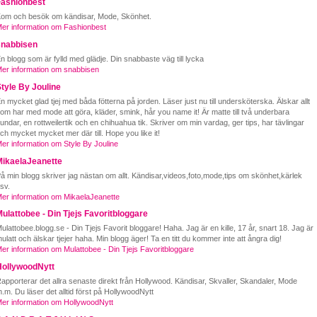
Fashionbest
om och besök om kändisar, Mode, Skönhet.
er information om Fashionbest
snabbisen
n blogg som är fylld med glädje. Din snabbaste väg till lycka
er information om snabbisen
tyle By Jouline
n mycket glad tjej med båda fötterna på jorden. Läser just nu till undersköterska. Älskar allt
om har med mode att göra, kläder, smink, hår you name it! Är matte till två underbara
undar, en rottweilertik och en chihuahua tik. Skriver om min vardag, ger tips, har tävlingar
ch mycket mycket mer där till. Hope you like it!
er information om Style By Jouline
MikaelaJeanette
å min blogg skriver jag nästan om allt. Kändisar,videos,foto,mode,tips om skönhet,kärlek
sv.
er information om MikaelaJeanette
ulattobee - Din Tjejs Favoritbloggare
ulattobee.blogg.se - Din Tjejs Favorit bloggare! Haha. Jag är en kille, 17 år, snart 18. Jag är
ulatt och älskar tjejer haha. Min blogg äger! Ta en titt du kommer inte att ångra dig!
er information om Mulattobee - Din Tjejs Favoritbloggare
HollywoodNytt
apporterar det allra senaste direkt från Hollywood. Kändisar, Skvaller, Skandaler, Mode
.m. Du läser det alltid först på HollywoodNytt
er information om HollywoodNytt