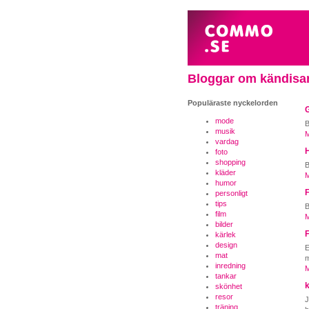
Bloggar om kändisa
Populäraste nyckelorden
mode
B
musik
M
vardag
foto
shopping
B
kläder
M
humor
personligt
tips
B
film
M
bilder
kärlek
design
E
mat
inredning
M
tankar
k
skönhet
resor
J
träning