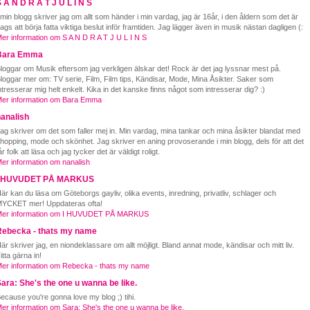
 A N D R A T J U L I N S
 min blogg skriver jag om allt som händer i min vardag, jag är 16år, i den åldern som det är
ags att börja fatta viktiga beslut inför framtiden. Jag lägger även in musik nästan dagligen (:
er information om S A N D R A T J U L I N S
Bara Emma
loggar om Musik eftersom jag verkligen älskar det! Rock är det jag lyssnar mest på.
loggar mer om: TV serie, Film, Film tips, Kändisar, Mode, Mina Åsikter. Saker som
ntresserar mig helt enkelt. Kika in det kanske finns något som intresserar dig? :)
er information om Bara Emma
analish
ag skriver om det som faller mej in. Min vardag, mina tankar och mina åsikter blandat med
hopping, mode och skönhet. Jag skriver en aning provoserande i min blogg, dels för att det
år folk att läsa och jag tycker det är väldigt roligt.
er information om nanalish
I HUVUDET PÅ MARKUS
är kan du läsa om Göteborgs gayliv, olika events, inredning, privatliv, schlager och
YCKET mer! Uppdateras ofta!
er information om I HUVUDET PÅ MARKUS
Rebecka - thats my name
är skriver jag, en niondeklassare om allt möjligt. Bland annat mode, kändisar och mitt liv.
itta gärna in!
er information om Rebecka - thats my name
ara: She's the one u wanna be like.
ecause you're gonna love my blog ;) tihi.
er information om Sara: She's the one u wanna be like.