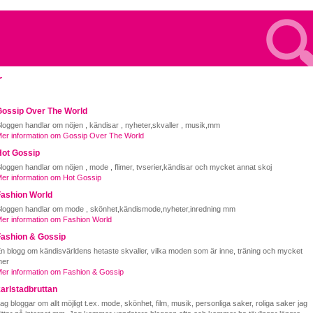
r
Gossip Over The World
loggen handlar om nöjen , kändisar , nyheter,skvaller , musik,mm
er information om Gossip Over The World
Hot Gossip
loggen handlar om nöjen , mode , flimer, tvserier,kändisar och mycket annat skoj
er information om Hot Gossip
Fashion World
loggen handlar om mode , skönhet,kändismode,nyheter,inredning mm
er information om Fashion World
Fashion & Gossip
n blogg om kändisvärldens hetaste skvaller, vilka moden som är inne, träning och mycket
mer
er information om Fashion & Gossip
arlstadbruttan
ag bloggar om allt möjligt t.ex. mode, skönhet, film, musik, personliga saker, roliga saker jag