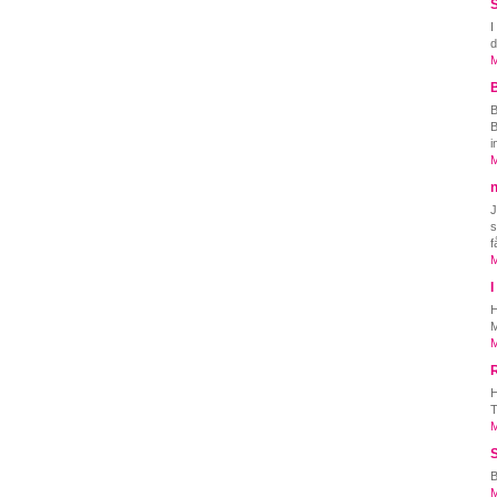
S
I
d
M
B
B
i
M
n
J
s
f
M
H
M
M
H
T
M
S
B
M