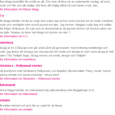
ina blogg innehåller lite smått av allt. Om man vill läsa om en spännande vardag, all sorts
usik och film och allt möjligt. Det finns allt möjligt alltså så vad väntar ni på, hah..
er information om Klaras blogg
i´s
in blogg handlar om lite av varje men saker jag skriver extra mycket om är mode, kändisar,
usik och verklighet men ochså pyssel och tips. Jag skriver i bloggen varje dag och ställer
fta frågor till läsarna. En sak som är annorlunda är att jag inte skriver så mycket saker om
ej själv. Hoppas du läser min blogg och tycker om den :)
er information om Li´s
sweetissa
ej jag är en 17årig tjej som går andra året på gymnasiet. med inriktning textildesign och
ode. jag älskar att shoppa och min passion för mode och design är stor! samt att jag är helt
alen i The Twilight Saga. Så jag skriver om mode, design och Twilight!
er information om sweetissa
insisters - Hollywood stories
ölj äventyren med SinSistersi Hollywood, Los Angeles! Mycket bilder, Party, musik, humor,
amous people och annat smaskigt - missa inte!!!
er information om Sinsisters - Hollywood stories
Makoisland
enna blogg handlar om makoisland,mig själv,kändisar,sink,bloggdesign m.m.
er information om Makoisland
ritalist
llt mellan himmel och jord, lite av varje för de flesta
er information om writalist