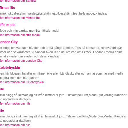
er information om Sandra
irnas life
mink, skvaller,skor, vardag,tips,skönhet,bilder,skämt,fest,hells,mode,,kändisar
er information om Mirnas life
iffis mode
ode och min vardag men framförallt mode!
er information om fiffis mode
London City
n blogg om vad som händer och är på gång i London. Tips på konserter, rundvandringar,
otboll och sevärdheter. Vi blandar även in en del om vad oms krivs i London i media samt
nnat skvaller om staden och dess kändisar.
er information om London City
elebrityskin
en här bloggen handlar om filmer, tv-serier, kändisskvaller och annat som har med media
tt göra inom den här genren!
er information om Celebrityskin
ile
 min blogg så skriver jag allt ifrån himmel till jord. Tillexempel Film,Mode,Djur,Vardag,Kändisar
ag upptaderar dagligen.
er information om nile
ile
 min blogg så skriver jag allt ifrån himmel till jord. Tillexempel Film,Mode,Djur,Vardag,Kändisar
ag upptaderar dagligen.
er information om nile