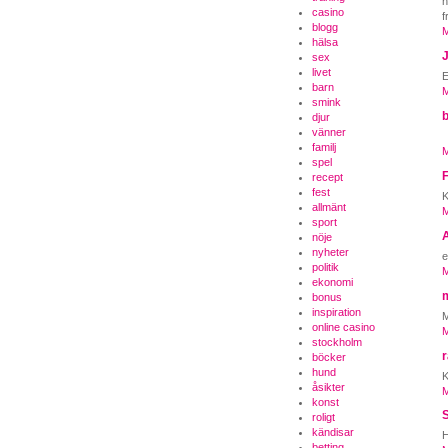
h
casino
f
blogg
M
hälsa
sex
livet
E
barn
M
smink
djur
vänner
familj
M
spel
recept
fest
K
allmänt
M
sport
nöje
nyheter
e
politik
M
ekonomi
bonus
inspiration
M
online casino
M
stockholm
böcker
hund
K
åsikter
M
konst
roligt
kändisar
H
betting