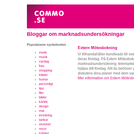
Bloggar om marknadsundersökningar
Populäraste nyckelorden
Extern Mötesbokning
mode
Vi tillhandahåller kundleads till sv
musik
deras företag. På Extern Mötesbok
vardag
marknadsundersökning, telemarketi
foto
hjälpa ditt företag. Allt du behöve
shopping
diskutera dina planer med dem samt 
kläder
Mer information om Extern Mötesb
humor
personligt
tips
film
bilder
kärlek
design
mat
inredning
tankar
skönhet
resor
träning