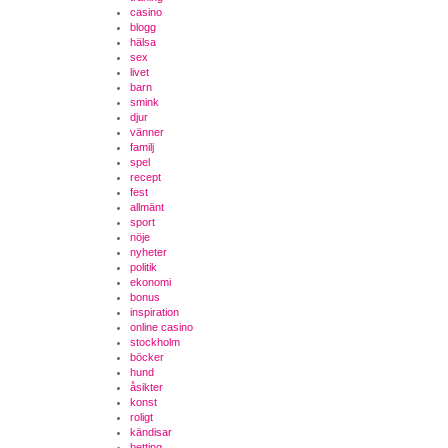
casino
blogg
hälsa
sex
livet
barn
smink
djur
vänner
familj
spel
recept
fest
allmänt
sport
nöje
nyheter
politik
ekonomi
bonus
inspiration
online casino
stockholm
böcker
hund
åsikter
konst
roligt
kändisar
betting