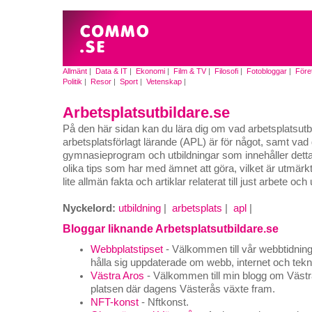
Allmänt
|
Data & IT
|
Ekonomi
|
Film & TV
|
Filosofi
|
Fotobloggar
|
Före
Politik
|
Resor
|
Sport
|
Vetenskap
|
Arbetsplatsutbildare.se
På den här sidan kan du lära dig om vad arbetsplatsutb
arbetsplatsförlagt lärande (APL) är för något, samt vad d
gymnasieprogram och utbildningar som innehåller detta 
olika tips som har med ämnet att göra, vilket är utmärkt
lite allmän fakta och artiklar relaterat till just arbete och 
Nyckelord:
utbildning
|
arbetsplats
|
apl
|
Bloggar liknande Arbetsplatsutbildare.se
Webbplatstipset
- Välkommen till vår webbtidning, 
hålla sig uppdaterade om webb, internet och tekn
Västra Aros
- Välkommen till min blogg om Västra
platsen där dagens Västerås växte fram.
NFT-konst
- Nftkonst.