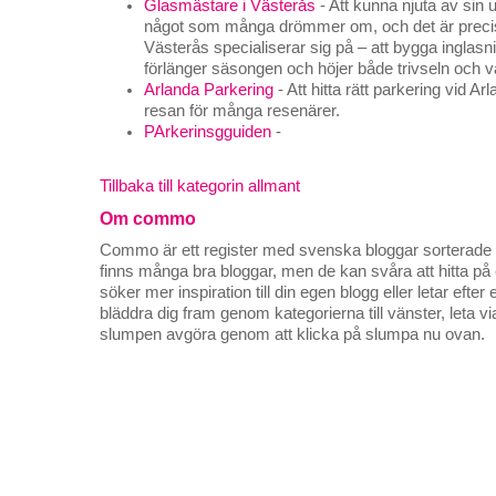
Glasmästare i Västerås
- Att kunna njuta av sin 
något som många drömmer om, och det är precis 
Västerås specialiserar sig på – att bygga inglas
förlänger säsongen och höjer både trivseln och 
Arlanda Parkering
- Att hitta rätt parkering vid Ar
resan för många resenärer.
PArkerinsgguiden
-
Tillbaka till kategorin allmant
Om commo
Commo är ett register med svenska bloggar sorterade på
finns många bra bloggar, men de kan svåra att hitta p
söker mer inspiration till din egen blogg eller letar efte
bläddra dig fram genom kategorierna till vänster, leta v
slumpen avgöra genom att klicka på slumpa nu ovan.