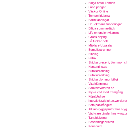
Billiga hotell London
Låna pengar
Väskor Online
Tempelriddarna
Barnklänningar
Dr Lekmans funderingar
Billiga sommardäck
Life extension vitamins
Gratis dejting
Så funkar det!
Mäklare Uppsala
Bomullsstrumpor
Elbolag
Patrik
Skicka present, blommor, ch
Kontantinsats
Butiksinredning
Butiksinredning
Skicka blommor billigt
Vita klänningar
Samtalsvetaren.se
Klyva ved med framgång
KöpaVed.se
http://kristallsjukan.wordpr
Bota panikångest
Allt mo ryggsprutor hos Ry
Vackrare tänder hos www.ta
Tandblekning
Bosättningspriaten
Köpa ved