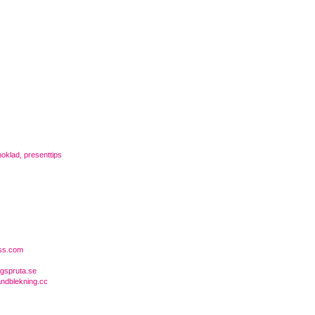
oklad, presenttips
ess.com
ggspruta.se
ndblekning.cc