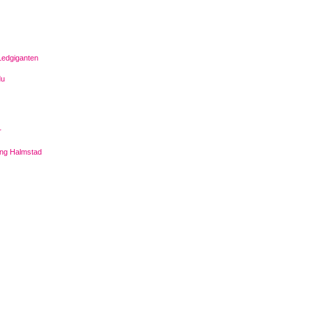
Ledgiganten
du
r
ing Halmstad