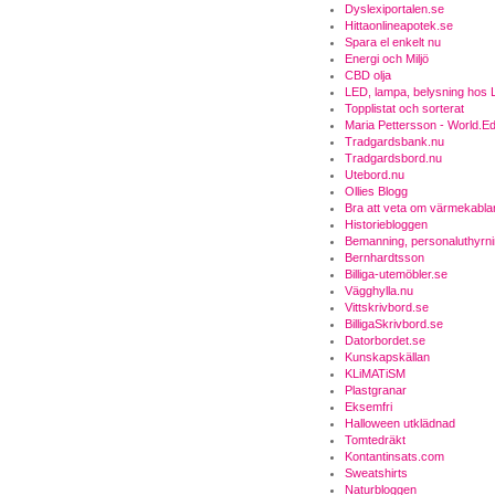
Dyslexiportalen.se
Hittaonlineapotek.se
Spara el enkelt nu
Energi och Miljö
CBD olja
LED, lampa, belysning hos 
Topplistat och sorterat
Maria Pettersson - World.E
Tradgardsbank.nu
Tradgardsbord.nu
Utebord.nu
Ollies Blogg
Bra att veta om värmekabla
Historiebloggen
Bemanning, personaluthyrn
Bernhardtsson
Billiga-utemöbler.se
Vägghylla.nu
Vittskrivbord.se
BilligaSkrivbord.se
Datorbordet.se
Kunskapskällan
KLiMATiSM
Plastgranar
Eksemfri
Halloween utklädnad
Tomtedräkt
Kontantinsats.com
Sweatshirts
Naturbloggen