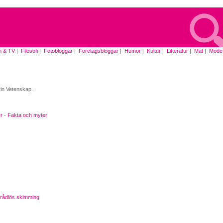
m & TV
|
Filosofi
|
Fotobloggar
|
Företagsbloggar
|
Humor
|
Kultur
|
Litteratur
|
Mat
|
Mode
|
rin Vetenskap.
r - Fakta och myter
trådlös skimming