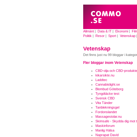
Allmänt
|
Data & IT
|
Ekonomi
|
Fil
Politik
|
Resor
|
Sport
|
Vetenskap
Vetenskap
Det finns just nu 99 bloggar i katego
Fler bloggar inom Vetenskap
CBD-olja och CBD-produkte
kikarsikte.nu
Laddtec
Cannabislight.se
Blombud Göteborg
Tyngdtäcke test
Svensk CBD
Vita Tänder
Tanblekningsgel
Fordonslandet
Massagestolar.nu
Skimsafe - Skydda dig mot 
Maskinforum
Manlig Hälsa
Naprapat David