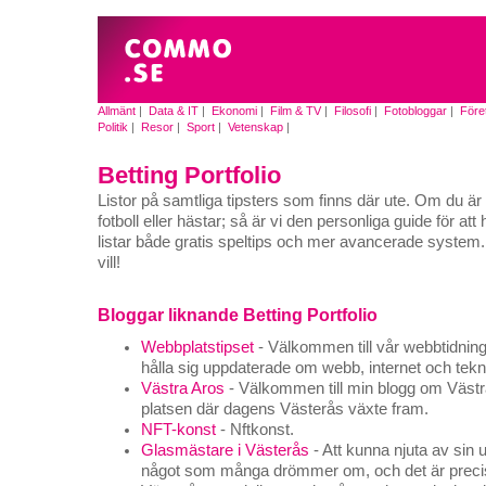
Allmänt
|
Data & IT
|
Ekonomi
|
Film & TV
|
Filosofi
|
Fotobloggar
|
Före
Politik
|
Resor
|
Sport
|
Vetenskap
|
Betting Portfolio
Listor på samtliga tipsters som finns där ute. Om du ä
fotboll eller hästar; så är vi den personliga guide för att h
listar både gratis speltips och mer avancerade system. 
vill!
Bloggar liknande Betting Portfolio
Webbplatstipset
- Välkommen till vår webbtidning, 
hålla sig uppdaterade om webb, internet och tekn
Västra Aros
- Välkommen till min blogg om Västra
platsen där dagens Västerås växte fram.
NFT-konst
- Nftkonst.
Glasmästare i Västerås
- Att kunna njuta av sin 
något som många drömmer om, och det är precis 