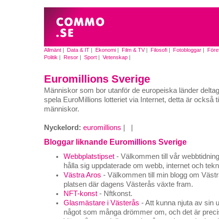
Allmänt
|
Data & IT
|
Ekonomi
|
Film & TV
|
Filosofi
|
Fotobloggar
|
Före
Politik
|
Resor
|
Sport
|
Vetenskap
|
Euromillions Sverige
Människor som bor utanför de europeiska länder deltag
spela EuroMillions lotteriet via Internet, detta är också t
människor.
Nyckelord:
euromillions
|
|
Bloggar liknande Euromillions Sverige
Webbplatstipset
- Välkommen till vår webbtidning, 
hålla sig uppdaterade om webb, internet och tekn
Västra Aros
- Välkommen till min blogg om Västra
platsen där dagens Västerås växte fram.
NFT-konst
- Nftkonst.
Glasmästare i Västerås
- Att kunna njuta av sin 
något som många drömmer om, och det är precis 