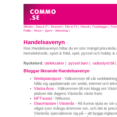
Allmänt
|
Data & IT
|
Ekonomi
|
Film & TV
|
Filosofi
|
Fotobloggar
|
Före
Politik
|
Resor
|
Sport
|
Vetenskap
|
Handelsavenyn
Hos Handelsavenyn hittar du en stor mängd prisvärda 
hemelektronik, sport & fritid, spel, pyssel och hobby &
Nyckelord:
uteleksaker
|
pyssel barn
|
radiostyrd bil
Bloggar liknande Handelsavenyn
Webbplatstipset
- Välkommen till vår webbtidning, 
hålla sig uppdaterade om webb, internet och tekn
Västra Aros
- Välkommen till min blogg om Västra
platsen där dagens Västerås växte fram.
NFT-konst
- Nftkonst.
Glasmästare i Västerås
- Att kunna njuta av sin 
något som många drömmer om, och det är precis 
Västerås specialiserar sig på – att bygga inglas