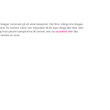
loggar sorterade på ett antal kategorier. Det finns många bra bloggar,
nd. Du kanske söker mer inspiration till din egen blogg eller letar efter
g fram genom kategorierna till vänster, leta via
nyckelord
eller låta
 slumpa nu ovan.