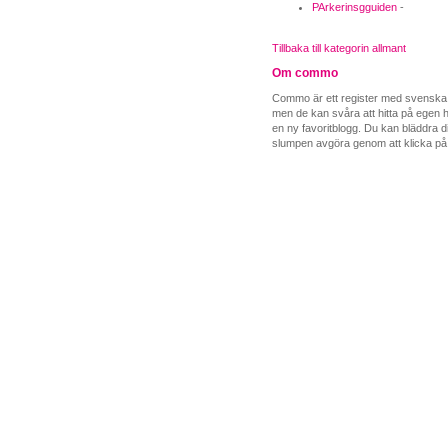
PArkerinsgguiden
-
Tillbaka till kategorin allmant
Om commo
Commo är ett register med svenska b
men de kan svåra att hitta på egen ha
en ny favoritblogg. Du kan bläddra di
slumpen avgöra genom att klicka på