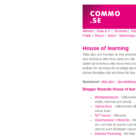
Allmänt
|
Data & IT
|
Ekonomi
|
Fil
Politik
|
Resor
|
Sport
|
Vetenskap
House of learning
Vilda djur och husdjur är inte annor
ska överleva eller leva med oss där 
sättet att överleva eller leva med os
artiklar för att träna de ovanliga dj
känna lämpliga sätt att träna ditt djur 
Nyckelord:
vilda djur
|
djurutbildnin
Bloggar liknande House of lear
Webbplatstipset
- Välkommen 
webb, internet och teknik.
Västra Aros
- Välkommen til
växte fram.
NFT-konst
- Nftkonst.
Glasmästare i Västerås
- At
om, och det är precis vad et
uterum som förlänger säson
Arlanda Parkering
- Att hitt