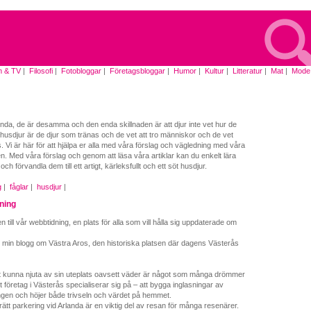
m & TV
|
Filosofi
|
Fotobloggar
|
Företagsbloggar
|
Humor
|
Kultur
|
Litteratur
|
Mat
|
Mode
|
lunda, de är desamma och den enda skillnaden är att djur inte vet hur de
husdjur är de djur som tränas och de vet att tro människor och de vet
s. Vi är här för att hjälpa er alla med våra förslag och vägledning med våra
uren. Med våra förslag och genom att läsa våra artiklar kan du enkelt lära
och förvandla dem till ett artigt, kärleksfullt och ett söt husdjur.
g
|
fåglar
|
husdjur
|
ning
till vår webbtidning, en plats för alla som vill hålla sig uppdaterade om
l min blogg om Västra Aros, den historiska platsen där dagens Västerås
t kunna njuta av sin uteplats oavsett väder är något som många drömmer
t företag i Västerås specialiserar sig på – att bygga inglasningar av
gen och höjer både trivseln och värdet på hemmet.
a rätt parkering vid Arlanda är en viktig del av resan för många resenärer.