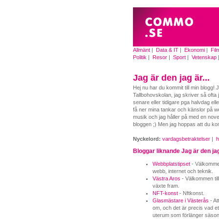
Allmänt
|
Data & IT
|
Ekonomi
|
Fil
Politik
|
Resor
|
Sport
|
Vetenskap
Jag är den jag är...
Hej nu har du kommit till min blogg! 
Tallbohovskolan, jag skriver så ofta
senare eller tidigare pga halvdag ell
få ner mina tankar och känslor på webbe
musik och jag håller på med en nove
bloggen ;) Men jag hoppas att du ko
Nyckelord:
vardagsbetraktelser
|
Bloggar liknande Jag är den jag 
Webbplatstipset
- Välkommen 
webb, internet och teknik.
Västra Aros
- Välkommen til
växte fram.
NFT-konst
- Nftkonst.
Glasmästare i Västerås
- At
om, och det är precis vad et
uterum som förlänger säson