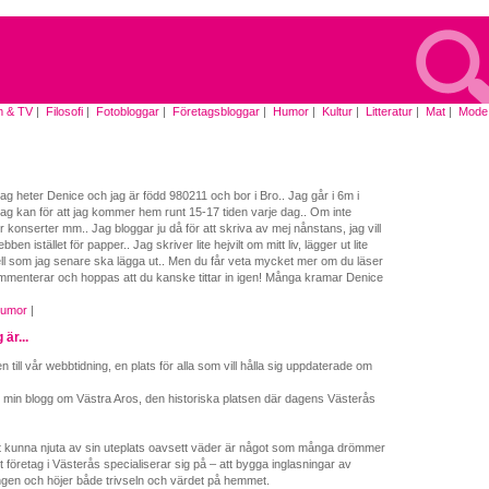
m & TV
|
Filosofi
|
Fotobloggar
|
Företagsbloggar
|
Humor
|
Kultur
|
Litteratur
|
Mat
|
Mode
|
Jag heter Denice och jag är född 980211 och bor i Bro.. Jag går i 6m i
 jag kan för att jag kommer hem runt 15-17 tiden varje dag.. Om inte
er konserter mm.. Jag bloggar ju då för att skriva av mej nånstans, jag vill
n istället för papper.. Jag skriver lite hejvilt om mitt liv, lägger ut lite
ll som jag senare ska lägga ut.. Men du får veta mycket mer om du läser
mmenterar och hoppas att du kanske tittar in igen! Många kramar Denice
humor
|
är...
till vår webbtidning, en plats för alla som vill hålla sig uppdaterade om
l min blogg om Västra Aros, den historiska platsen där dagens Västerås
t kunna njuta av sin uteplats oavsett väder är något som många drömmer
t företag i Västerås specialiserar sig på – att bygga inglasningar av
gen och höjer både trivseln och värdet på hemmet.