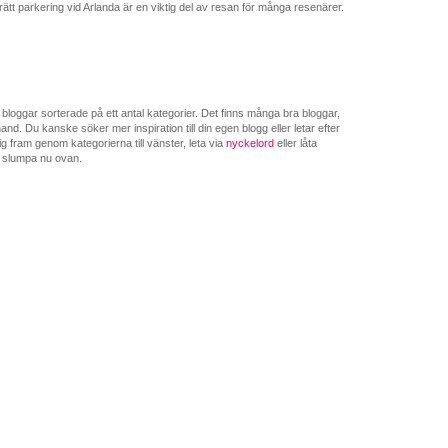
a rätt parkering vid Arlanda är en viktig del av resan för många resenärer.
loggar sorterade på ett antal kategorier. Det finns många bra bloggar,
nd. Du kanske söker mer inspiration till din egen blogg eller letar efter
g fram genom kategorierna till vänster, leta via
nyckelord
eller låta
 slumpa nu ovan.