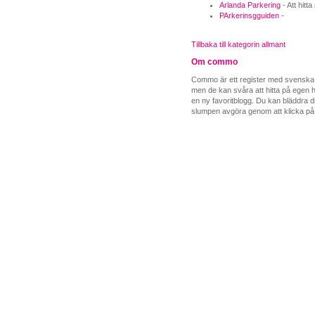
Arlanda Parkering
- Att hitt
PArkerinsgguiden
-
Tillbaka till kategorin allmant
Om commo
Commo är ett register med svenska b
men de kan svåra att hitta på egen ha
en ny favoritblogg. Du kan bläddra di
slumpen avgöra genom att klicka på