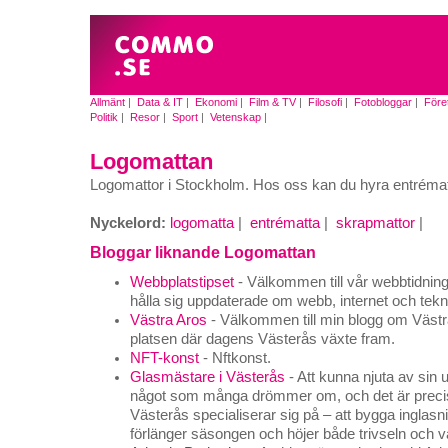
Allmänt
|
Data & IT
|
Ekonomi
|
Film & TV
|
Filosofi
|
Fotobloggar
|
Före
Politik
|
Resor
|
Sport
|
Vetenskap
|
Logomattan
Logomattor i Stockholm. Hos oss kan du hyra entrémat
Nyckelord:
logomatta
|
entrématta
|
skrapmattor
|
Bloggar liknande Logomattan
Webbplatstipset
- Välkommen till vår webbtidning, 
hålla sig uppdaterade om webb, internet och tekn
Västra Aros
- Välkommen till min blogg om Västra
platsen där dagens Västerås växte fram.
NFT-konst
- Nftkonst.
Glasmästare i Västerås
- Att kunna njuta av sin 
något som många drömmer om, och det är precis 
Västerås specialiserar sig på – att bygga inglas
förlänger säsongen och höjer både trivseln och 