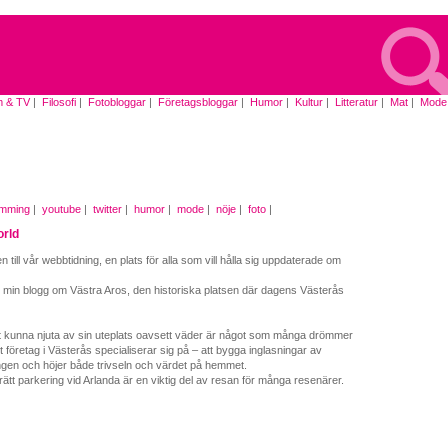
m & TV
|
Filosofi
|
Fotobloggar
|
Företagsbloggar
|
Humor
|
Kultur
|
Litteratur
|
Mat
|
Mode
|
mming
|
youtube
|
twitter
|
humor
|
mode
|
nöje
|
foto
|
orld
till vår webbtidning, en plats för alla som vill hålla sig uppdaterade om
l min blogg om Västra Aros, den historiska platsen där dagens Västerås
t kunna njuta av sin uteplats oavsett väder är något som många drömmer
t företag i Västerås specialiserar sig på – att bygga inglasningar av
gen och höjer både trivseln och värdet på hemmet.
a rätt parkering vid Arlanda är en viktig del av resan för många resenärer.