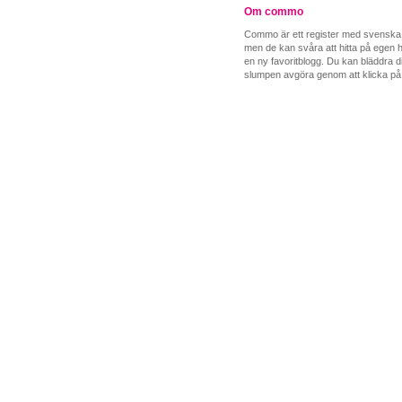
Om commo
Commo är ett register med svenska b
men de kan svåra att hitta på egen ha
en ny favoritblogg. Du kan bläddra di
slumpen avgöra genom att klicka på