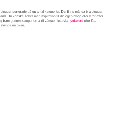
loggar sorterade på ett antal kategorier. Det finns många bra bloggar,
nd. Du kanske söker mer inspiration till din egen blogg eller letar efter
g fram genom kategorierna till vänster, leta via
nyckelord
eller låta
 slumpa nu ovan.