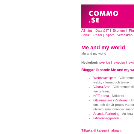
Allmänt
|
Data & IT
|
Ekonomi
|
Fil
Politik
|
Resor
|
Sport
|
Vetenskap
Me and my world
Me and my world
Nyckelord:
sverige
|
sweden
|
swi
Bloggar liknande Me and my w
Webbplatstipset
- Välkommen 
webb, internet och teknik.
Västra Aros
- Välkommen til
växte fram.
NFT-konst
- Nftkonst.
Glasmästare i Västerås
- At
om, och det är precis vad et
uterum som förlänger säson
Arlanda Parkering
- Att hitt
PArkerinsgguiden
-
Tillbaka till kategorin allmant