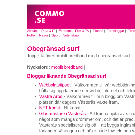
Allmänt
|
Data & IT
|
Ekonomi
|
Film & TV
|
Filosofi
|
Fotobloggar
|
Före
Politik
|
Resor
|
Sport
|
Vetenskap
|
Obegränsad surf
Topplista över mobilt bredband med obegränsad surf.
Nyckelord:
mobilt bredband
|
Bloggar liknande Obegränsad surf
Webbplatstipset
- Välkommen till vår webbtidning, 
hålla sig uppdaterade om webb, internet och tekn
Västra Aros
- Välkommen till min blogg om Västra
platsen där dagens Västerås växte fram.
NFT-konst
- Nftkonst.
Glasmästare i Västerås
- Att kunna njuta av sin 
något som många drömmer om, och det är precis 
Västerås specialiserar sig på – att bygga inglas
förlänger säsongen och höjer både trivseln och 