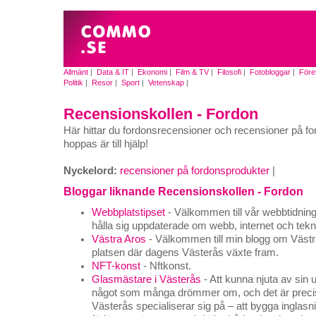
Allmänt
|
Data & IT
|
Ekonomi
|
Film & TV
|
Filosofi
|
Fotobloggar
|
Före
Politik
|
Resor
|
Sport
|
Vetenskap
|
Recensionskollen - Fordon
Här hittar du fordonsrecensioner och recensioner på f
hoppas är till hjälp!
Nyckelord:
recensioner på fordonsprodukter
|
Bloggar liknande Recensionskollen - Fordon
Webbplatstipset
- Välkommen till vår webbtidning, 
hålla sig uppdaterade om webb, internet och tekn
Västra Aros
- Välkommen till min blogg om Västra
platsen där dagens Västerås växte fram.
NFT-konst
- Nftkonst.
Glasmästare i Västerås
- Att kunna njuta av sin 
något som många drömmer om, och det är precis 
Västerås specialiserar sig på – att bygga inglas