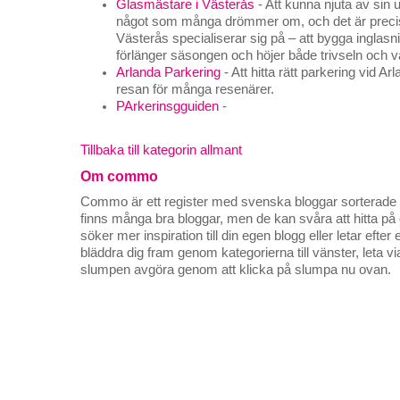
Glasmästare i Västerås
- Att kunna njuta av sin 
något som många drömmer om, och det är precis 
Västerås specialiserar sig på – att bygga inglas
förlänger säsongen och höjer både trivseln och 
Arlanda Parkering
- Att hitta rätt parkering vid Ar
resan för många resenärer.
PArkerinsgguiden
-
Tillbaka till kategorin allmant
Om commo
Commo är ett register med svenska bloggar sorterade på
finns många bra bloggar, men de kan svåra att hitta p
söker mer inspiration till din egen blogg eller letar efte
bläddra dig fram genom kategorierna till vänster, leta v
slumpen avgöra genom att klicka på slumpa nu ovan.