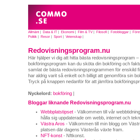
Allmänt
|
Data & IT
|
Ekonomi
|
Film & TV
|
Filosofi
|
Fotobloggar
|
Före
Politik
|
Resor
|
Sport
|
Vetenskap
|
Redovisningsprogram.nu
Här hjälper vi dig att hitta bästa redovisningsprogram
bokföringsprogram kan du sköta din bokföring och faktur
samlat de bästa redovisningsprogrammen för enskild fi
har aldrig varit så enkelt och billigt att genomföra sin b
Tryck på knappen nedanför för att jämföra bokföringsp
Nyckelord:
bokföring
|
Bloggar liknande Redovisningsprogram.nu
Webbplatstipset
- Välkommen till vår webbtidning, 
hålla sig uppdaterade om webb, internet och tekn
Västra Aros
- Välkommen till min blogg om Västra
platsen där dagens Västerås växte fram.
NFT-konst
- Nftkonst.