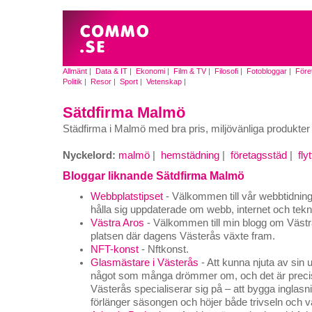
Allmänt
|
Data & IT
|
Ekonomi
|
Film & TV
|
Filosofi
|
Fotobloggar
|
Före
Politik
|
Resor
|
Sport
|
Vetenskap
|
Sätdfirma Malmö
Städfirma i Malmö med bra pris, miljövänliga produkter 
Nyckelord:
malmö
|
hemstädning
|
företagsstäd
|
fly
Bloggar liknande Sätdfirma Malmö
Webbplatstipset
- Välkommen till vår webbtidning, 
hålla sig uppdaterade om webb, internet och tekn
Västra Aros
- Välkommen till min blogg om Västra
platsen där dagens Västerås växte fram.
NFT-konst
- Nftkonst.
Glasmästare i Västerås
- Att kunna njuta av sin 
något som många drömmer om, och det är precis 
Västerås specialiserar sig på – att bygga inglas
förlänger säsongen och höjer både trivseln och 