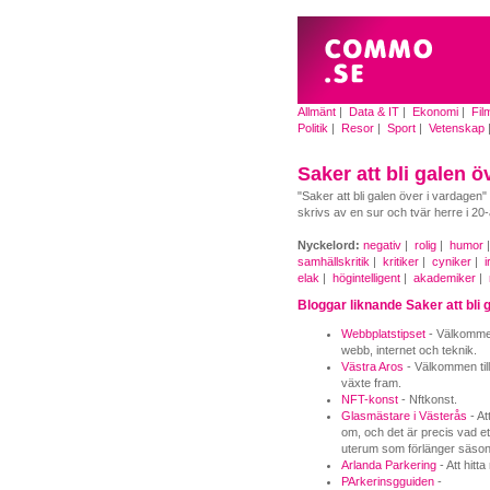
Allmänt
|
Data & IT
|
Ekonomi
|
Fil
Politik
|
Resor
|
Sport
|
Vetenskap
Saker att bli galen ö
"Saker att bli galen över i vardagen" ä
skrivs av en sur och tvär herre i 20-
Nyckelord:
negativ
|
rolig
|
humor
samhällskritik
|
kritiker
|
cyniker
|
i
elak
|
högintelligent
|
akademiker
|
Bloggar liknande Saker att bli 
Webbplatstipset
- Välkommen 
webb, internet och teknik.
Västra Aros
- Välkommen til
växte fram.
NFT-konst
- Nftkonst.
Glasmästare i Västerås
- At
om, och det är precis vad et
uterum som förlänger säson
Arlanda Parkering
- Att hitt
PArkerinsgguiden
-