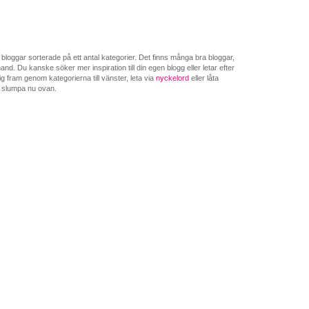
loggar sorterade på ett antal kategorier. Det finns många bra bloggar,
nd. Du kanske söker mer inspiration till din egen blogg eller letar efter
g fram genom kategorierna till vänster, leta via
nyckelord
eller låta
 slumpa nu ovan.