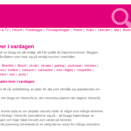
m & TV
|
Filosofi
|
Fotobloggar
|
Företagsbloggar
|
Humor
|
Kultur
|
Litteratur
|
Mat
|
Mode
|
ver i vardagen
r en blogg om allt möjligt, allt från politik till chipsrecensioner. Bloggen
årsåldern som retar sig på otroligt mycket i samhället.
|
filosofisk
|
filosof
|
skratt
|
skratta
|
galning
|
psykopat
|
mördare
|
roni
|
ironiker
|
sarkasm
|
sarkastisk
|
icke-religiös
|
respektlös
|
med
|
stor
|
penis
|
galen över i vardagen
till vår webbtidning, en plats för alla som vill hålla sig uppdaterade om
l min blogg om Västra Aros, den historiska platsen där dagens Västerås
t kunna njuta av sin uteplats oavsett väder är något som många drömmer
t företag i Västerås specialiserar sig på – att bygga inglasningar av
gen och höjer både trivseln och värdet på hemmet.
a rätt parkering vid Arlanda är en viktig del av resan för många resenärer.