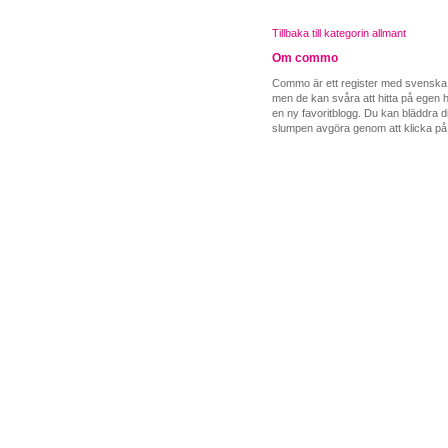
Tillbaka till kategorin allmant
Om commo
Commo är ett register med svenska b
men de kan svåra att hitta på egen ha
en ny favoritblogg. Du kan bläddra di
slumpen avgöra genom att klicka på