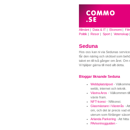
Allmänt
|
Data & IT
|
Ekonomi
|
Fil
Politik
|
Resor
|
Sport
|
Vetenskap
Seduna
Hos oss kan ni via Sedunas serviceavt
får den näring och skötsel som behöv
taket en till två gånger om året. Om 
Vi hjälper gärna till med allt detta.
Bloggar liknande Seduna
Webbplatstipset
- Välkommen 
webb, internet och teknik.
Västra Aros
- Välkommen til
växte fram.
NFT-konst
- Nftkonst.
Glasmästare i Västerås
- At
om, och det är precis vad et
uterum som förlänger säson
Arlanda Parkering
- Att hitt
PArkerinsgguiden
-