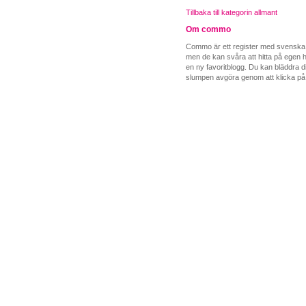
Tillbaka till kategorin allmant
Om commo
Commo är ett register med svenska b
men de kan svåra att hitta på egen ha
en ny favoritblogg. Du kan bläddra di
slumpen avgöra genom att klicka på