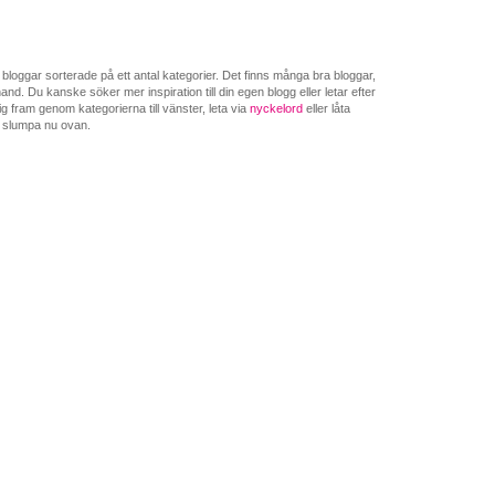
loggar sorterade på ett antal kategorier. Det finns många bra bloggar,
nd. Du kanske söker mer inspiration till din egen blogg eller letar efter
g fram genom kategorierna till vänster, leta via
nyckelord
eller låta
 slumpa nu ovan.