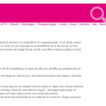
m & TV
|
Filosofi
|
Fotobloggar
|
Företagsbloggar
|
Humor
|
Kultur
|
Litteratur
|
Mat
|
Mode
|
al få skötsel och underhåll av ert vegetationstak. Vi ser till att sedum
s. Även om ett sedumtak är underhållsfritt så är det bra att se över
man önskar ett frodigt fint tak så bör man tillföra näring en gång om året.
till vår webbtidning, en plats för alla som vill hålla sig uppdaterade om
l min blogg om Västra Aros, den historiska platsen där dagens Västerås
t kunna njuta av sin uteplats oavsett väder är något som många drömmer
t företag i Västerås specialiserar sig på – att bygga inglasningar av
gen och höjer både trivseln och värdet på hemmet.
a rätt parkering vid Arlanda är en viktig del av resan för många resenärer.