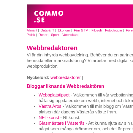
Allmänt
|
Data & IT
|
Ekonomi
|
Film & TV
|
Filosofi
|
Fotobloggar
|
Före
Politik
|
Resor
|
Sport
|
Vetenskap
|
Webbredaktören
Vi är din inhyrda webbavdelning. Behöver du en partner
hemsida eller marknadsföring? Vi arbetar med digital
webbproduktion.
Nyckelord:
webbredaktörer
|
Bloggar liknande Webbredaktören
Webbplatstipset
- Välkommen till vår webbtidning, 
hålla sig uppdaterade om webb, internet och tekn
Västra Aros
- Välkommen till min blogg om Västra
platsen där dagens Västerås växte fram.
NFT-konst
- Nftkonst.
Glasmästare i Västerås
- Att kunna njuta av sin 
något som många drömmer om, och det är precis 