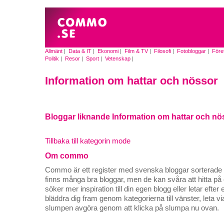
Allmänt
|
Data & IT
|
Ekonomi
|
Film & TV
|
Filosofi
|
Fotobloggar
|
Före
Politik
|
Resor
|
Sport
|
Vetenskap
|
Information om hattar och nössor
Bloggar liknande Information om hattar och nö
Tillbaka till kategorin mode
Om commo
Commo är ett register med svenska bloggar sorterade på
finns många bra bloggar, men de kan svåra att hitta p
söker mer inspiration till din egen blogg eller letar efte
bläddra dig fram genom kategorierna till vänster, leta v
slumpen avgöra genom att klicka på slumpa nu ovan.