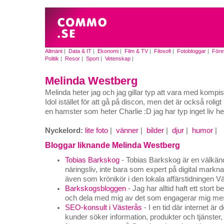
Allmänt
|
Data & IT
|
Ekonomi
|
Film & TV
|
Filosofi
|
Fotobloggar
|
Före
Politik
|
Resor
|
Sport
|
Vetenskap
|
Melinda Westberg
Melinda heter jag och jag gillar typ att vara med komp
Idol istället för att gå på discon, men det är också roligt
en hamster som heter Charlie :D jag har typ inget liv he
Nyckelord:
lite foto
|
vänner
|
bilder
|
djur
|
humor
|
Bloggar liknande Melinda Westberg
Tobias Barkskog
- Tobias Barkskog är en välkänd
näringsliv, inte bara som expert på digital mark
även som krönikör i den lokala affärstidningen V
Barkskogsbloggen
- Jag har alltid haft ett stort 
och dela med mig av det som engagerar mig mest 
SEO-konsult i Västerås
- I en tid där internet är
kunder söker information, produkter och tjänster,