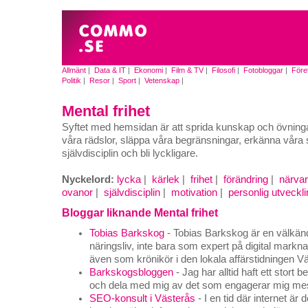
Allmänt
|
Data & IT
|
Ekonomi
|
Film & TV
|
Filosofi
|
Fotobloggar
|
Före
Politik
|
Resor
|
Sport
|
Vetenskap
|
Mental frihet
Syftet med hemsidan är att sprida kunskap och övninga
våra rädslor, släppa våra begränsningar, erkänna våra s
självdisciplin och bli lyckligare.
Nyckelord:
lycka
|
kärlek
|
frihet
|
förändring
|
närva
ovanor
|
självdisciplin
|
motivation
|
personlig utveckl
Bloggar liknande Mental frihet
Tobias Barkskog
- Tobias Barkskog är en välkänd
näringsliv, inte bara som expert på digital mark
även som krönikör i den lokala affärstidningen V
Barkskogsbloggen
- Jag har alltid haft ett stort 
och dela med mig av det som engagerar mig mest 
SEO-konsult i Västerås
- I en tid där internet är