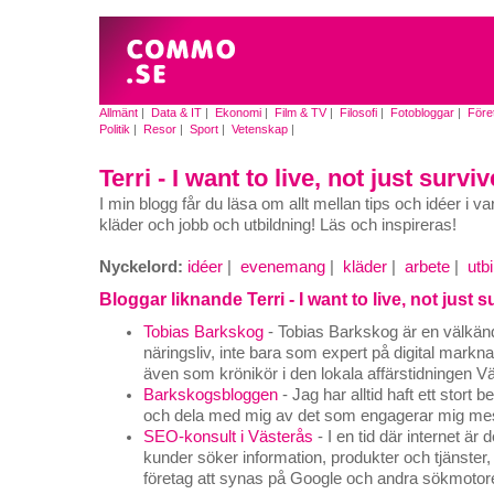
Allmänt
|
Data & IT
|
Ekonomi
|
Film & TV
|
Filosofi
|
Fotobloggar
|
Före
Politik
|
Resor
|
Sport
|
Vetenskap
|
Terri - I want to live, not just surviv
I min blogg får du läsa om allt mellan tips och idéer i v
kläder och jobb och utbildning! Läs och inspireras!
Nyckelord:
idéer
|
evenemang
|
kläder
|
arbete
|
utb
Bloggar liknande Terri - I want to live, not just s
Tobias Barkskog
- Tobias Barkskog är en välkänd
näringsliv, inte bara som expert på digital mark
även som krönikör i den lokala affärstidningen V
Barkskogsbloggen
- Jag har alltid haft ett stort 
och dela med mig av det som engagerar mig mest 
SEO-konsult i Västerås
- I en tid där internet är
kunder söker information, produkter och tjänster,
företag att synas på Google och andra sökmotore