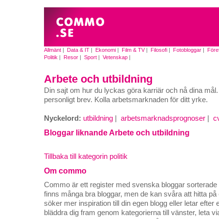
Allmänt
|
Data & IT
|
Ekonomi
|
Film & TV
|
Filosofi
|
Fotobloggar
|
Före
Politik
|
Resor
|
Sport
|
Vetenskap
|
Arbete och utbildning
Din sajt om hur du lyckas göra karriär och nå dina må
personligt brev. Kolla arbetsmarknaden för ditt yrke.
Nyckelord:
utbildning
|
arbetsmarknadsprognoser
|
c
Bloggar liknande Arbete och utbildning
Tillbaka till kategorin politik
Om commo
Commo är ett register med svenska bloggar sorterade på
finns många bra bloggar, men de kan svåra att hitta p
söker mer inspiration till din egen blogg eller letar efte
bläddra dig fram genom kategorierna till vänster, leta v