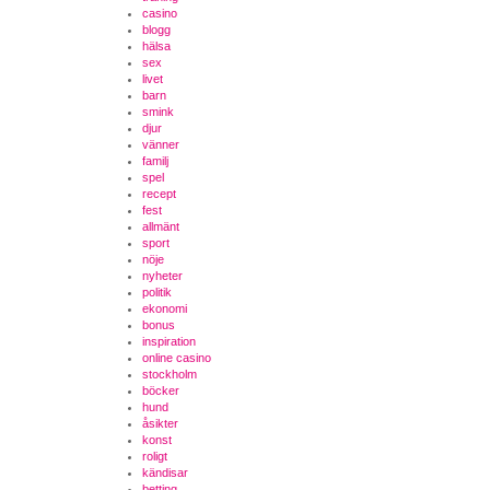
casino
blogg
hälsa
sex
livet
barn
smink
djur
vänner
familj
spel
recept
fest
allmänt
sport
nöje
nyheter
politik
ekonomi
bonus
inspiration
online casino
stockholm
böcker
hund
åsikter
konst
roligt
kändisar
betting