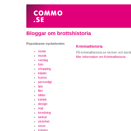
Bloggar om brottshistoria
Populäraste nyckelorden
Kriminalhistoria
mode
På kriminalhistoria.se skriver och berät
musik
Mer information om Kriminalhistoria
vardag
foto
shopping
kläder
humor
personligt
tips
film
bilder
kärlek
design
mat
inredning
tankar
skönhet
resor
träning