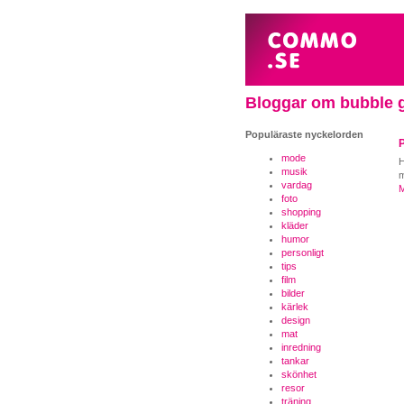
Bloggar om bubble
Populäraste nyckelorden
P
mode
H
musik
m
vardag
M
foto
shopping
kläder
humor
personligt
tips
film
bilder
kärlek
design
mat
inredning
tankar
skönhet
resor
träning