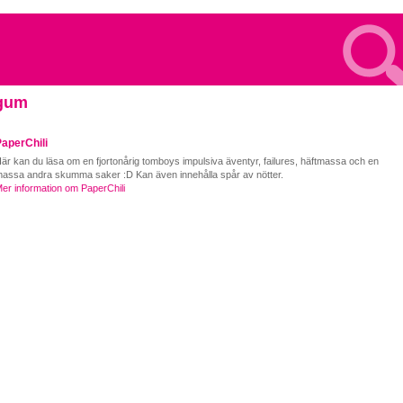
 gum
aperChili
är kan du läsa om en fjortonårig tomboys impulsiva äventyr, failures, häftmassa och en
assa andra skumma saker :D Kan även innehålla spår av nötter.
er information om PaperChili