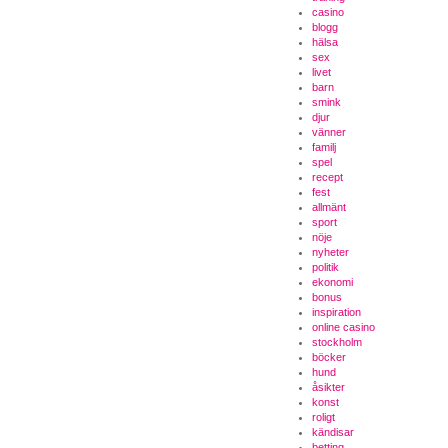
casino
blogg
hälsa
sex
livet
barn
smink
djur
vänner
familj
spel
recept
fest
allmänt
sport
nöje
nyheter
politik
ekonomi
bonus
inspiration
online casino
stockholm
böcker
hund
åsikter
konst
roligt
kändisar
betting