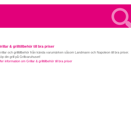
rillar & grilltillbehör till bra priser
rillar och grilltillbehör från kända varumärken såsom Landmann och Napoleon till bra priser.
öp din grill på Grillvaruhuset!
er information om Grillar & grilltillbehör till bra priser