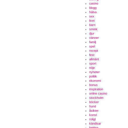
casino
blogg
hälsa
sex
livet
barn
smink
djur
vänner
familj
spel
recept
fest
allmänt
sport
nöje
nyheter
politik
ekonomi
bonus
inspiration
online casino
stockholm
böcker
hund
åsikter
konst
roligt
kändisar
betting