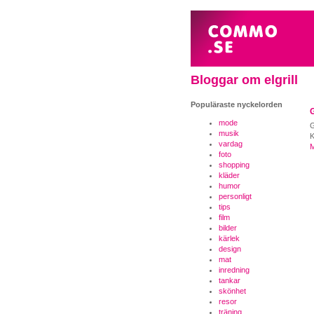
Bloggar om elgrill
Populäraste nyckelorden
G
mode
G
musik
K
vardag
M
foto
shopping
kläder
humor
personligt
tips
film
bilder
kärlek
design
mat
inredning
tankar
skönhet
resor
träning