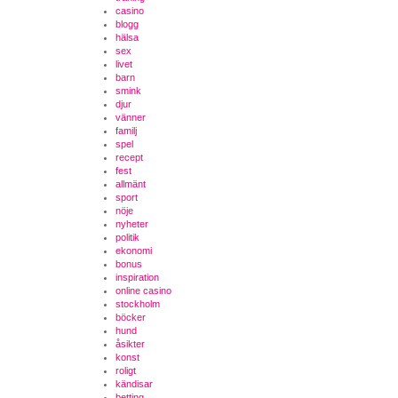
casino
blogg
hälsa
sex
livet
barn
smink
djur
vänner
familj
spel
recept
fest
allmänt
sport
nöje
nyheter
politik
ekonomi
bonus
inspiration
online casino
stockholm
böcker
hund
åsikter
konst
roligt
kändisar
betting