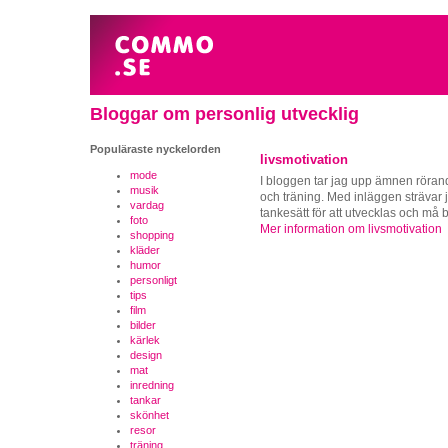
Bloggar om personlig utvecklig
Populäraste nyckelorden
livsmotivation
mode
I bloggen tar jag upp ämnen röran
musik
och träning. Med inläggen strävar j
vardag
tankesätt för att utvecklas och må b
foto
Mer information om livsmotivation
shopping
kläder
humor
personligt
tips
film
bilder
kärlek
design
mat
inredning
tankar
skönhet
resor
träning