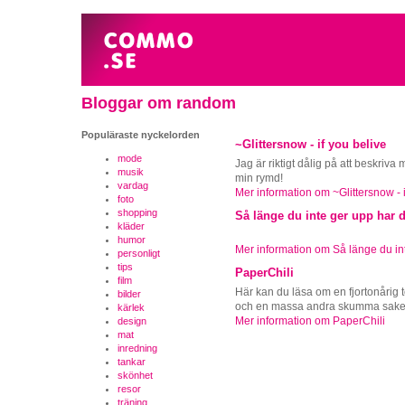
Bloggar om random
Populäraste nyckelorden
~Glittersnow - if you belive
mode
Jag är riktigt dålig på att beskriva 
musik
min rymd!
vardag
Mer information om ~Glittersnow - i
foto
shopping
Så länge du inte ger upp har d
kläder
humor
Mer information om Så länge du int
personligt
tips
PaperChili
film
Här kan du läsa om en fjortonårig 
bilder
och en massa andra skumma saker 
kärlek
Mer information om PaperChili
design
mat
inredning
tankar
skönhet
resor
träning