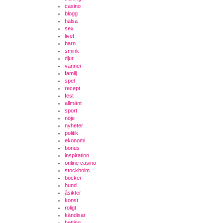
casino
blogg
hälsa
sex
livet
barn
smink
djur
vänner
familj
spel
recept
fest
allmänt
sport
nöje
nyheter
politik
ekonomi
bonus
inspiration
online casino
stockholm
böcker
hund
åsikter
konst
roligt
kändisar
betting