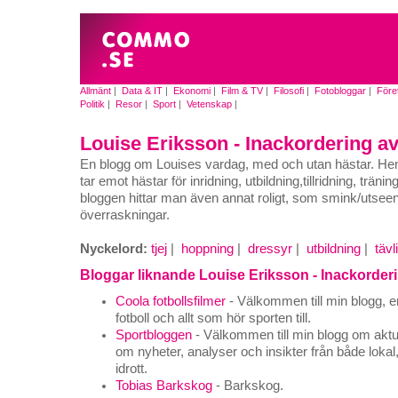
Allmänt
|
Data & IT
|
Ekonomi
|
Film & TV
|
Filosofi
|
Fotobloggar
|
Före
Politik
|
Resor
|
Sport
|
Vetenskap
|
Louise Eriksson - Inackordering av
En blogg om Louises vardag, med och utan hästar. H
tar emot hästar för inridning, utbildning,tillridning, tränin
bloggen hittar man även annat roligt, som smink/utsee
överraskningar.
Nyckelord:
tjej
|
hoppning
|
dressyr
|
utbildning
|
tävl
Bloggar liknande Louise Eriksson - Inackorderi
Coola fotbollsfilmer
- Välkommen till min blogg, en
fotboll och allt som hör sporten till.
Sportbloggen
- Välkommen till min blogg om aktuel
om nyheter, analyser och insikter från både lokal, 
idrott.
Tobias Barkskog
- Barkskog.