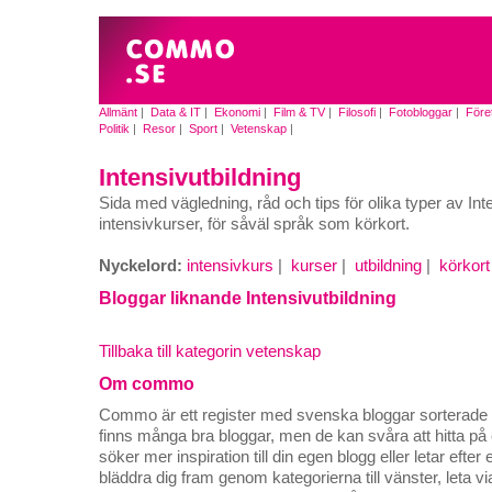
Allmänt
|
Data & IT
|
Ekonomi
|
Film & TV
|
Filosofi
|
Fotobloggar
|
Före
Politik
|
Resor
|
Sport
|
Vetenskap
|
Intensivutbildning
Sida med vägledning, råd och tips för olika typer av Int
intensivkurser, för såväl språk som körkort.
Nyckelord:
intensivkurs
|
kurser
|
utbildning
|
körkort
Bloggar liknande Intensivutbildning
Tillbaka till kategorin vetenskap
Om commo
Commo är ett register med svenska bloggar sorterade på
finns många bra bloggar, men de kan svåra att hitta p
söker mer inspiration till din egen blogg eller letar efte
bläddra dig fram genom kategorierna till vänster, leta v