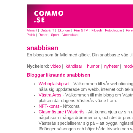
Allmänt
|
Data & IT
|
Ekonomi
|
Film & TV
|
Filosofi
|
Fotobloggar
|
Före
Politik
|
Resor
|
Sport
|
Vetenskap
|
snabbisen
En blogg som är fylld med glädje. Din snabbaste väg til
Nyckelord:
video
|
kändisar
|
humor
|
nyheter
|
mod
Bloggar liknande snabbisen
Webbplatstipset
- Välkommen till vår webbtidning, 
hålla sig uppdaterade om webb, internet och tekn
Västra Aros
- Välkommen till min blogg om Västra
platsen där dagens Västerås växte fram.
NFT-konst
- Nftkonst.
Glasmästare i Västerås
- Att kunna njuta av sin 
något som många drömmer om, och det är precis 
Västerås specialiserar sig på – att bygga inglas
förlänger säsongen och höjer både trivseln och 