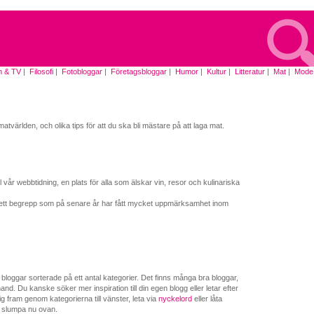
m & TV
|
Filosofi
|
Fotobloggar
|
Företagsbloggar
|
Humor
|
Kultur
|
Litteratur
|
Mat
|
Mode
|
atvärlden, och olika tips för att du ska bli mästare på att laga mat.
 vår webbtidning, en plats för alla som älskar vin, resor och kulinariska
 ett begrepp som på senare år har fått mycket uppmärksamhet inom
loggar sorterade på ett antal kategorier. Det finns många bra bloggar,
nd. Du kanske söker mer inspiration till din egen blogg eller letar efter
g fram genom kategorierna till vänster, leta via
nyckelord
eller låta
 slumpa nu ovan.