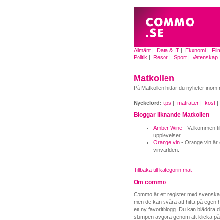
Allmänt
|
Data & IT
|
Ekonomi
|
Fil
Politik
|
Resor
|
Sport
|
Vetenskap
Matkollen
På Matkollen hittar du nyheter inom m
Nyckelord:
tips
|
maträtter
|
kost
|
Bloggar liknande Matkollen
Amber Wine
- Välkommen till
upplevelser.
Orange vin
- Orange vin är
vinvärlden.
Tillbaka till kategorin mat
Om commo
Commo är ett register med svenska b
men de kan svåra att hitta på egen ha
en ny favoritblogg. Du kan bläddra di
slumpen avgöra genom att klicka på