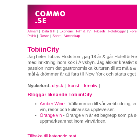
Allmänt
|
Data & IT
|
Ekonomi
|
Film & TV
|
Filosofi
|
Fotobloggar
|
Före
Politik
|
Resor
|
Sport
|
Vetenskap
|
TobiinCity
Jag heter Tobias Flodström, jag 18 år & går Hotell & 
med inriktning inom kök i Älvsbyn. Jag älskar kreativt 
passion inom det gastronomiska kulturen till att måla 
mål & drömmar är att fara till New York och starta eget
Nyckelord:
dryck
|
konst
|
kreativ
|
Bloggar liknande TobiinCity
Amber Wine
- Välkommen till vår webbtidning, en
vin, resor och kulinariska upplevelser.
Orange vin
- Orange vin är ett begrepp som på s
uppmärksamhet inom vinvärlden.
Tillbaka till kategorin mat