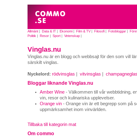
Allmänt
|
Data & IT
|
Ekonomi
|
Film & TV
|
Filosofi
|
Fotobloggar
|
Före
Politik
|
Resor
|
Sport
|
Vetenskap
|
Vinglas.nu
Vinglas.nu är en blogg och webbsajt för den som vill lä
särskilt vinglas.
Nyckelord:
rödvinsglas
|
vitvinsglas
|
champagnegla
Bloggar liknande Vinglas.nu
Amber Wine
- Välkommen till vår webbtidning, en
vin, resor och kulinariska upplevelser.
Orange vin
- Orange vin är ett begrepp som på s
uppmärksamhet inom vinvärlden.
Tillbaka till kategorin mat
Om commo