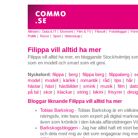
Allmänt
|
Data & IT
|
Ekonomi
|
Film & TV
|
Filosofi
|
Fotobloggar
|
Före
Politik
|
Resor
|
Sport
|
Vetenskap
|
Filippa vill alltid ha mer
Filippa vill alltid ha mer, en bloggande Stockholmtjej so
som en modell och smart som ett geni.
Nyckelord:
filippa
|
berg
|
filippa berg
|
filippaberg
|
s
model
|
modell
|
kärlek
|
romantik
|
råd
|
tips
|
hår
|
hästar
|
häst
|
hästbilder
|
smink
|
musik
|
film
|
dato
på tal
|
skor
|
klackar
|
string
|
bikini
|
frisyrer
|
desi
Bloggar liknande Filippa vill alltid ha mer
Tobias Barkskog
- Tobias Barkskog är en välkänd
näringsliv, inte bara som expert på digital mark
även som krönikör i den lokala affärstidningen V
Barkskogsbloggen
- Jag har alltid haft ett stort 
och dela med mig av det som engagerar mig mest 