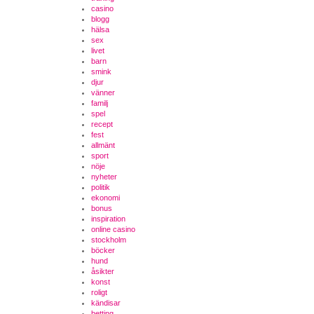
casino
blogg
hälsa
sex
livet
barn
smink
djur
vänner
familj
spel
recept
fest
allmänt
sport
nöje
nyheter
politik
ekonomi
bonus
inspiration
online casino
stockholm
böcker
hund
åsikter
konst
roligt
kändisar
betting