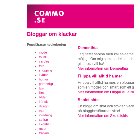
Bloggar om klackar
Populäraste nyckelorden
Dementhia
mode
Jag heter sabina men kallas dement
musik
möjligt. Om mig som modell, om fet
vardag
gillar och vill ha!
foto
Mer information om Dementhia
shopping
kläder
Filippa vill alltid ha mer
humor
Filippa vill alltid ha mer, en blog
personligt
som en modell och smart som ett g
tips
Mer information om Filippa vill allt
film
bilder
Skofetishist
kärlek
En blogg om skor och stövlar. Vackra
design
på bloggbesökarnas skor!
mat
inredning
Mer information om Skofetishist
tankar
skönhet
resor
träning